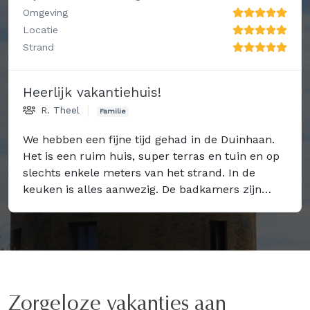
Omgeving
Locatie
Strand
Heerlijk vakantiehuis!
R. Theel
Familie
We hebben een fijne tijd gehad in de Duinhaan.
Het is een ruim huis, super terras en tuin en op
slechts enkele meters van het strand. In de
keuken is alles aanwezig. De badkamers zijn
sober maar functioneel. De bedden zijn top. De
prijs is hoog, maar we komen graag voor een
vijfde keer terug.
Zorgeloze vakanties aan